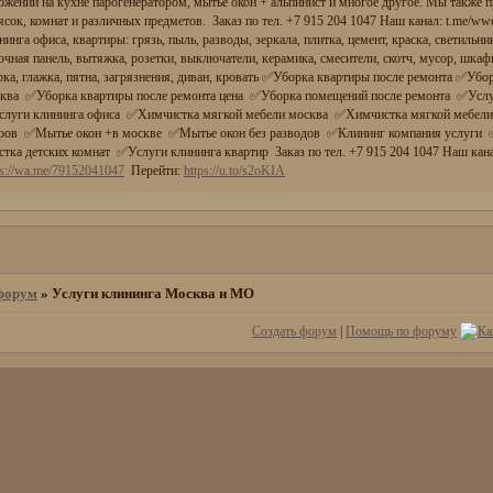
ожений на кухне парогенератором, мытье окон + альпинист и многое другое. Мы также 
ясок, комнат и различных предметов. Заказ по тел. +7 915 204 1047 Наш канал: t.me/w
нинга офиса, квартиры: грязь, пыль, разводы, зеркала, плитка, цемент, краска, светильни
очная панель, вытяжка, розетки, выключатели, керамика, смесители, скотч, мусор, шкафы
рка, глажка, пятна, загрязнения, диван, кровать ✅Уборка квартиры после ремонта ✅Уб
ква ✅Уборка квартиры после ремонта цена ✅Уборка помещений после ремонта ✅Усл
луги клининга офиса ✅Химчистка мягкой мебели москва ✅Химчистка мягкой мебели
ров ✅Мытье окон +в москве ✅Мытье окон без разводов ✅Клининг компания услуги 
стка детских комнат ✅Услуги клининга квартир Заказ по тел. +7 915 204 1047 Наш кан
ps://wa.me/79152041047
Перейти:
https://u.to/s2oKIA
форум
»
Услуги клининга Москва и МО
Создать форум
|
Помощь по форуму