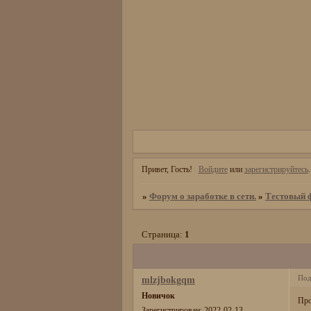
Привет, Гость!
Войдите
или
зарегистрируйтесь
.
»
Форум о заработке в сети.
»
Тестовый 
Страница:
1
Под
mlzjbokgqm
Новичок
Про
Зарегистрирован
: 2022-02-13