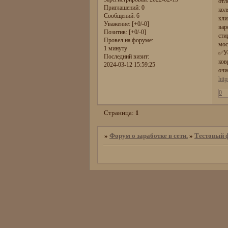
отл
Приглашений:
0
кол
Сообщений:
6
кли
Уважение:
[+0/-0]
вар
Позитив:
[+0/-0]
сти
Провел на форуме:
мос
1 минуту
✅Ус
Последний визит:
ков
2024-03-12 15:59:25
очи
htt
0
Страница:
1
»
Форум о заработке в сети.
»
Тестовый 