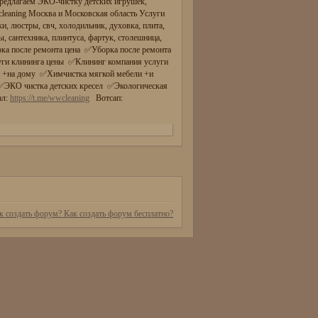
предлагаем ЭКО-чистку детских игрушек,
wcleaning Москва и Московская область Услуги
ки, люстры, свч, холодильник, духовка, плита,
, сантехника, плинтуса, фартук, столешница,
орка после ремонта цена ✅Уборка после ремонта
уги клининга цены ✅Клининг компания услуги
 +на дому ✅Химчистка мягкой мебели +и
✅ЭКО чистка детских кресел ✅Экологическая
ал:
https://t.me/wwcleaning
Вотсап: