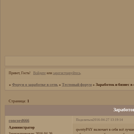
Привет, Гость!
Войдите
или
зарегистрируйтесь
.
»
Форум о заработке в сети.
»
Тестовый форум
»
Заработок и бизнес в
Страница:
1
Заработок
Поделиться
2016-04-27 13:19:14
concord666
Администратор
qwertyPAY включает в себя всё лучше
Зарегистрирован
: 2016-04-26