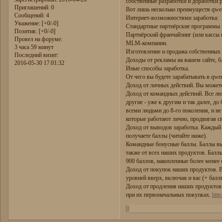
собственные разработки и доработки 
Приглашений:
0
Вот лишь несколько преимуществ qwe
Сообщений:
4
Интернет-возможностями заработка:
Уважение:
[+0/-0]
Стандартные партнёрские программы 
Позитив:
[+0/-0]
Партнёрский франчайзинг (или кассы
Провел на форуме:
MLM-компании.
3 часа 59 минут
Изготовление и продажа собственных 
Последний визит:
Доходы от рекламы на вашем сайте, бл
2016-05-30 17:01:32
Иные способы заработка.
От чего вы будете зарабатывать в qw
Доход от личных действий. Вы можете
Доход от командных действий. Все люд
другие - уже к другим и так далее, до
всеми людьми до 8-го поколения, и не
которые работают лично, продвигая св
Доход от выводов заработка. Каждый р
получаете баллы (читайте ниже).
Командные бонусные баллы. Баллы вы 
также от всех наших продуктов. Бал
900 баллов, накопленные более менее 
Доход от покупок наших продуктов. В
уровней вверх, включая и вас (+ бал
Доход от продления наших продуктов.
при их первоначальных покупках.
http
0